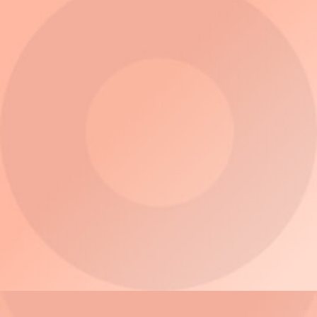
3D Tours
ThinkAgile HX