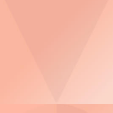
3D Tours
ThinkAgile MX