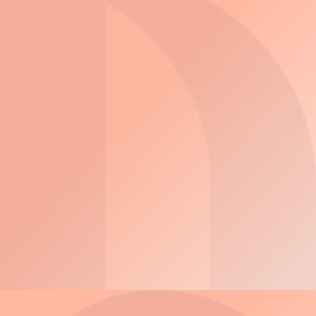
3D Tours
ThinkSystem DM Hybrid