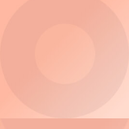
3D Tours
ThinkSystem DG