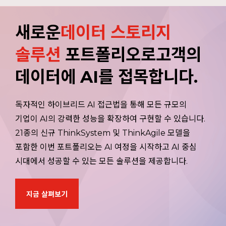
ThinkSystem DE Series:
ThinkSystem DB Switch:
World’s first water-cooled GenAI
simple, channel friendly
24 port 64G Ready Low Latency
새로운
데이터 스토리지
Ready
entry-level storage.
FC Switch
Hyperconverged Systems.
솔루션
포트폴리오로고객의
ThinkSystem DE4800F (2U24)
ThinkSystem DB710s
ThinkAgile V4 Series: accelerated
데이터에 AI를 접목합니다.
ThinkSystem DE4800H (2U12)
roll-out & simplified lifecycle.
ThinkSystem DE4800H (2U24)
독자적인 하이브리드 AI 접근법을 통해 모든 규모의
ThinkSystem DE4800H (4U60)
기업이 AI의 강력한 성능을 확장하여 구현할 수 있습니다.
ThinkSystem DE4200H (2U12)
21종의 신규 ThinkSystem 및 ThinkAgile 모델을
ThinkSystem DE4200H (2U24)
포함한 이번 포트폴리오는 AI 여정을 시작하고 AI 중심
시대에서 성공할 수 있는 모든 솔루션을 제공합니다.
ThinkSystem DE Series:
High Throughput Storage
지금 살펴보기
ThinkAgile HX Series
for Block Data
ThinkAgile HX630 V4