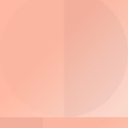
3D Tours
ThinkAgile VX